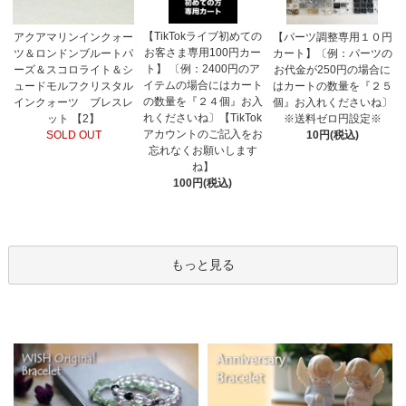
【TikTokライブ初めての
アクアマリンインクォー
【パーツ調整専用１０円
お客さま専用100円カー
ツ＆ロンドンブルートパ
カート】〔例：パーツの
ト】 〔例：2400円のア
ーズ＆スコロライト＆シ
お代金が250円の場合に
イテムの場合にはカート
ュードモルフクリスタル
はカートの数量を『２５
の数量を『２４個』お入
インクォーツ ブレスレ
個』お入れくださいね〕
れくださいね〕【TikTok
ット 【2】
※送料ゼロ円設定※
アカウントのご記入をお
SOLD OUT
10円(税込)
忘れなくお願いします
ね】
100円(税込)
もっと見る