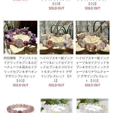
【０3】
【０2】
SOLD OUT
SOLD OUT
特別価格 アメジストセ
ヘイロフスキー鉱インク
ヘイロフスキー鉱インク
イクリッドセブン＆ルビ
ォーツ＆レッドセイクリ
ォーツ＆セイクリッドセ
ークォーツ＆花火セイク
ッドセブン＆スコロライ
ブン＆サゲニティックク
リッドセブン＆ギベオン
ト＆タンザナイト デザ
ォーツ＆リチウムクォー
デザインブレスレット
インブレスレット 【０
ツ デザインブレスレッ
【０1】
1】
ト 【０1】
SOLD OUT
SOLD OUT
SOLD OUT