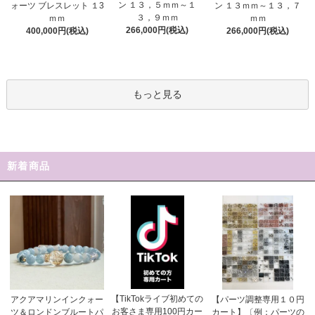
ン １３，５ｍｍ～１
ォーツ ブレスレット １3
ン １３ｍｍ～１３，７
３，９ｍｍ
ｍｍ
ｍｍ
266,000円(税込)
400,000円(税込)
266,000円(税込)
もっと見る
新着商品
【TikTokライブ初めての
アクアマリンインクォー
【パーツ調整専用１０円
お客さま専用100円カー
ツ＆ロンドンブルートパ
カート】〔例：パーツの