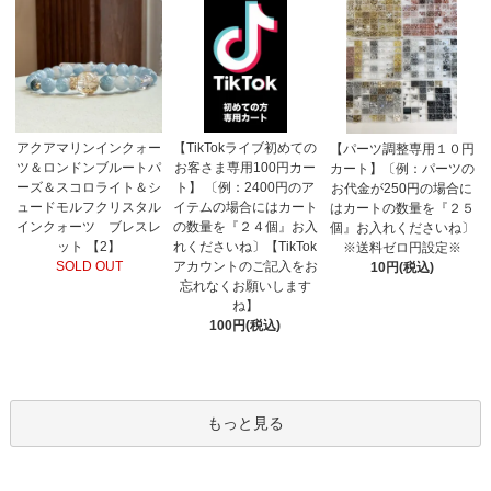
【TikTokライブ初めての
アクアマリンインクォー
【パーツ調整専用１０円
お客さま専用100円カー
ツ＆ロンドンブルートパ
カート】〔例：パーツの
ト】 〔例：2400円のア
ーズ＆スコロライト＆シ
お代金が250円の場合に
イテムの場合にはカート
ュードモルフクリスタル
はカートの数量を『２５
の数量を『２４個』お入
インクォーツ ブレスレ
個』お入れくださいね〕
れくださいね〕【TikTok
ット 【2】
※送料ゼロ円設定※
アカウントのご記入をお
SOLD OUT
10円(税込)
忘れなくお願いします
ね】
100円(税込)
もっと見る