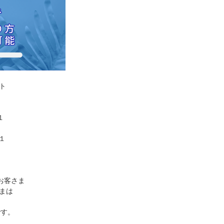
ト
１
※１
お客さま
まは
です。