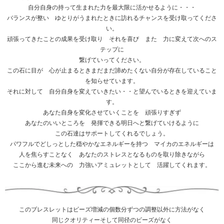
自分自身の持って生まれた力を最大限に活かせるように・・・
バランスが整い ゆとりがうまれたときに訪れるチャンスを受け取ってくださ
い。
頑張ってきたことの成果を受け取り それを喜び また 力に変えて次へのス
テップに
繋げていってください。
この石に目が 心が止まるときまだまだ諦めたくない自分が存在していること
を知らせています。
それに対して 自分自身を変えていきたい・・と望んでいるときを迎えていま
す。
あなた自身を変化させていくことを 頑張りすぎず
あなたのいいところを 発揮できる明日へと繋げていけるように
この石達はサポートしてくれるでしょう。
パワフルでどしっとした穏やかなエネルギーを持つ マイカのエネルギーは
人を焦らすことなく あなたのストレスとなるものを取り除きながら
ここから進む未来への 力強いアミュレットとして 活躍してくれます。
このブレスレットはビーズ増減の個数分ずつの調整以外に方法がなく
同じクオリティーそして同径のビーズがなく