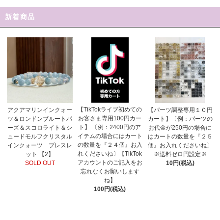
新着商品
【TikTokライブ初めての
アクアマリンインクォー
【パーツ調整専用１０円
お客さま専用100円カー
ツ＆ロンドンブルートパ
カート】〔例：パーツの
ト】 〔例：2400円のア
ーズ＆スコロライト＆シ
お代金が250円の場合に
イテムの場合にはカート
ュードモルフクリスタル
はカートの数量を『２５
の数量を『２４個』お入
インクォーツ ブレスレ
個』お入れくださいね〕
れくださいね〕【TikTok
ット 【2】
※送料ゼロ円設定※
アカウントのご記入をお
SOLD OUT
10円(税込)
忘れなくお願いします
ね】
100円(税込)