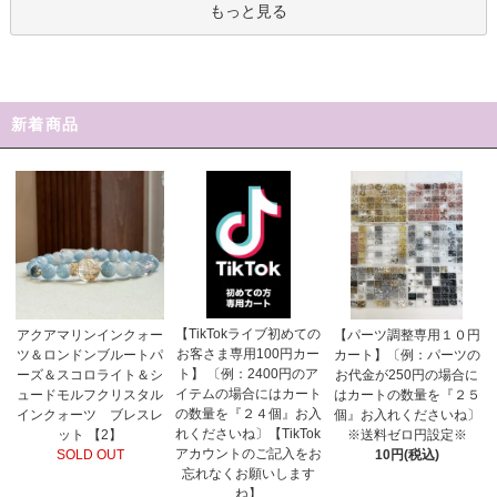
もっと見る
新着商品
【TikTokライブ初めての
アクアマリンインクォー
【パーツ調整専用１０円
お客さま専用100円カー
ツ＆ロンドンブルートパ
カート】〔例：パーツの
ト】 〔例：2400円のア
ーズ＆スコロライト＆シ
お代金が250円の場合に
イテムの場合にはカート
ュードモルフクリスタル
はカートの数量を『２５
の数量を『２４個』お入
インクォーツ ブレスレ
個』お入れくださいね〕
れくださいね〕【TikTok
ット 【2】
※送料ゼロ円設定※
アカウントのご記入をお
SOLD OUT
10円(税込)
忘れなくお願いします
ね】