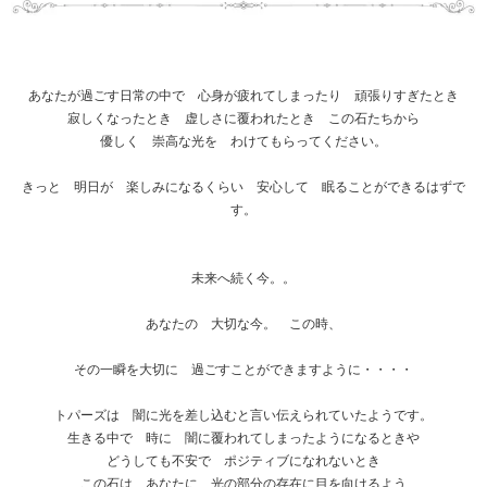
あなたが過ごす日常の中で 心身が疲れてしまったり 頑張りすぎたとき
寂しくなったとき 虚しさに覆われたとき この石たちから
優しく 崇高な光を わけてもらってください。
きっと 明日が 楽しみになるくらい 安心して 眠ることができるはずで
す。
未来へ続く今。。
あなたの 大切な今。 この時、
その一瞬を大切に 過ごすことができますように・・・・
トパーズは 闇に光を差し込むと言い伝えられていたようです。
生きる中で 時に 闇に覆われてしまったようになるときや
どうしても不安で ポジティブになれないとき
この石は あなたに 光の部分の存在に目を向けるよう