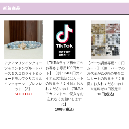
新着商品
【TikTokライブ初めての
アクアマリンインクォー
【パーツ調整専用１０円
お客さま専用100円カー
ツ＆ロンドンブルートパ
カート】〔例：パーツの
ト】 〔例：2400円のア
ーズ＆スコロライト＆シ
お代金が250円の場合に
イテムの場合にはカート
ュードモルフクリスタル
はカートの数量を『２５
の数量を『２４個』お入
インクォーツ ブレスレ
個』お入れくださいね〕
れくださいね〕【TikTok
ット 【2】
※送料ゼロ円設定※
アカウントのご記入をお
SOLD OUT
10円(税込)
忘れなくお願いします
ね】
100円(税込)