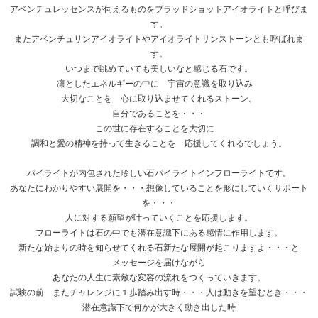
アベンチュレッセンスが伺えるものをブラッドショットアイオライトと呼びま
す。
またアベンチュリンアイオライトやアイオライトサンストーンとも呼ばれま
す。
いつまで眺めていても美しいなと感じる石です。
凛としたエネルギーの中に 宇宙の意識を取り込み
大切なことを 心に取り込ませてくれるストーン。
自分であることを・・・
この世に存在することを大切に
調和と愛の精神を持って生きることを 応援してくれるでしょう。
パイライトが内包された珍しい石パイライトインフローライトです。
あなたにわかりやすい展開を・・・想像していることを形にしていくサポート
を・・・
人に対する願望が叶っていくことを応援します。
フローライトは石の中でも潜在意識下にある感情に作用します。
新たな始まりの時を知らせてくれる石新たな展開が起こりますよ・・・と
メッセージを届けながら
あなたの人生に素敵な変容の流れをつくっていきます。
試験の前 またチャレンジに１歩踏み出す時・・・人は動きを望むとき・・・
潜在意識下で何かが大きく動き出した時