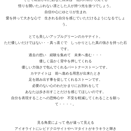
悟りを開いたぶれない凛とした人が持つ光を放つでしょう。
自信や心にゆとりが生まれ
愛を持って大きな心で 生きれる自分を感じていただけるようになるでしょ
う。
とても美しいアップルグリーンのカヤナイト。
ただ優しいだけではない・・真っ直ぐで しっかりとした真の強さを持った石
です。
過去の想い 経験を集めて 未来へ進む・・・
優しく温かく背中を押してくれる
優しい力強さで包んでくれるパートナーストーンです。
カヤナイトは 前へ進める用意が出来たとき
足を踏み出す事を促してくれるストーンです。
必要のない心のわだかまりにお別れをして
あなたは歩き出すことだけを感じてほしいのです。
自分を表現することへの恐怖心や 不安を軽減してくれることを願っ
て・・・・。
見る角度によって 色が違って見える
アイオライトにレピドクロサイトやヘマタイトがキラキラと輝き