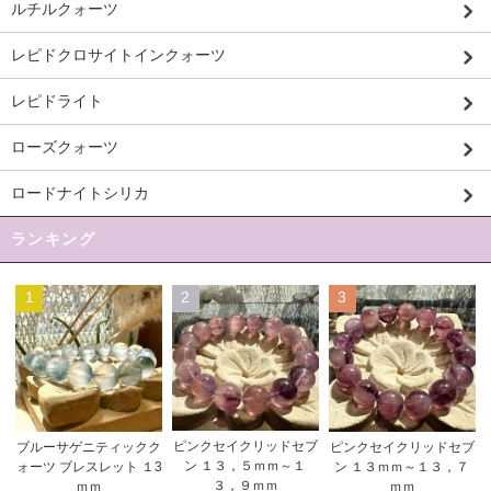
ルチルクォーツ
レピドクロサイトインクォーツ
レピドライト
ローズクォーツ
ロードナイトシリカ
ランキング
1
2
3
ピンクセイクリッドセブ
ブルーサゲニティックク
ピンクセイクリッドセブ
ン １３，５ｍｍ～１
ォーツ ブレスレット １3
ン １３ｍｍ～１３，７
３，９ｍｍ
ｍｍ
ｍｍ