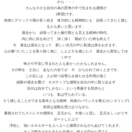
から・・・
そんな小さな自分の為の思考の中で生まれる感情が
(希望)です。
肉体にデドックス期が長く続き 体力的にも精神的にも 頑張ってきたと感じ
る人も多いと思います。
過去から 頑張ってきた修行期とも言える精神の時代。
内に内に目を向けて 深く深く 眺めていた時を終えて
今 過去は過去となって 新しい次元の中に私達は身をおきます。
心が癖づいたことを取り除く為に しんどさを感じたり 過去から変化してゆ
く中で
怖さや不安に苛まれた人も多かったかもしれません。
その時を 土台に あなたの全てが 今 ひらかれてゆくときです。
この石には 人が持つ自尊心を保たせる作用が強く
経験や過去を繋げ ネガティブな感情を自分の中に取り込まず
自分は自分でしかない。という尊厳する気持ちと
いつも 私は守られている。
そう感じることができる基本となる精神 肉体のバランスを整え(センタリング)
崇高な波動を受け止りながら
蓄積されてたストレスや感情を 足元から 大地へと流し 足元をしっかりサ
ポートした上で
浄化し 強いエネルギーを上へ上へと循環されながらあげてくれます。
そこで統合されたあなた自身は 他人の目から見ても