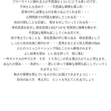
フローライトに触れる人が不思議なくらいにとても多いのです。
子供さんも含めて・・・不思議な展開を運ぶ石・・・
思考の中に必要なものを取り込んでくれる石・・・
人間関係での問題を解決してくれる石・・・
自分の望むことを応援し 動きを出していってくれる石・・・
潜在意識を拡大し 顕在意識と結びつかせ 現実的に物事を動かす。
不思議な展開を起こしてくれる石です。
頭で考えていることを 潜在意識の中に取り込み 顕在意識として
しっかり自分自身に根付かす・・・思考がまとまり対人関係の悩み
人とのコミュニケーションで悩むことから解放されます。
よい結果を望み いい志を持って 前に進む
一年サイクルの中で２月 ６月 １０月にこの石を選び人がぐんと増えます。
あなたの望み・・・気持ち・・・思いに添って素敵な展開を起こしていってく
れますように・・・・
動きや展開を望んでいる人の元にお届けできますように・・・
自分のあり方 考え方に ヒントを与えてくれるでしょう