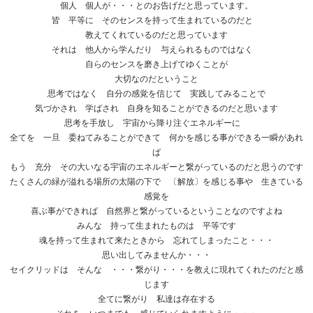
個人 個人が・・・とのお告げだと思っています。
皆 平等に そのセンスを持って生まれているのだと
教えてくれているのだと思っています
それは 他人から学んだり 与えられるものではなく
自らのセンスを磨き上げてゆくことが
大切なのだということ
思考ではなく 自分の感覚を信じて 実践してみることで
気づかされ 学ばされ 自身を知ることができるのだと思います
思考を手放し 宇宙から降り注ぐエネルギーに
全てを 一旦 委ねてみることができて 何かを感じる事ができる一瞬があれ
ば
もう 充分 その大いなる宇宙のエネルギーと繋がっているのだと思うのです
たくさんの緑が溢れる場所の太陽の下で 〔解放〕を感じる事や 生きている
感覚を
喜ぶ事ができれば 自然界と繋がっているということなのですよね
みんな 持って生まれたものは 平等です
魂を持って生まれて来たときから 忘れてしまったこと・・・
思い出してみませんか・・・
セイクリッドは そんな ・・・繋がり・・・を教えに現れてくれたのだと感
じます
全てに繋がり 私達は存在する