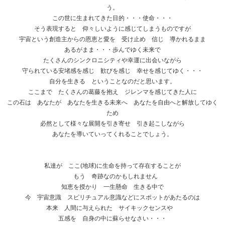
う。
この世に生まれてきた目的・・・使命・・・
そう表現すると 仰々しいように感じてしまうものですが
宇宙という創造主からの恩恵と愛を 受け止め 信じ 導かれるまま
あるがまま・・・歩んでゆく未来で
たくさんのシンクロニシティや幸運に出会いながら
守られている安堵感を感じ 歓びを感じ 幸せを感じてゆく・・・
自分を生きる ということなのだと思います。
ここまで たくさんの葛藤を抱え ジレンマを感じてきた人に
この石は あなたが あなたを生きる未来へ あなたを自由へと解放してゆく
ため
必然として様々な展開を引き寄せ 引き起こしながら
あなたを導いていってくれることでしょう。
私達が ここ(地球)に生命を持って存在することが
もう 奇跡なのかもしれません
知恵を授かり 一生懸命 生きる中で
今 宇宙意識 スピリチュアル意識などにスポットがあたるのは
本来 人間に与えられた サイキックセンスや
五感を 自身の中に蘇らせなさい・・・