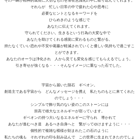
その一瞬が精神的成長に大切なものを潜在意識化の中に取り込んでくれます。
それらが 忙しい日常の中で疲れた心や思考に
必要なヒントとなるキーワードを
ひらめきのような感じで
あなたに伝えてくれます。
守られてください。生きるという行為の大変な中で
あなたを助けてくれる感覚に変わるものと繋がる。
持たなくていい恐れや不安や葛藤が軽減されていくと優しい気持ちで過ごすこ
とができます。
あなたのオーラは浄化され 人から見ても変化を感じてもらえるでしょう。
引き寄せが強くなる・・・そんなイメージに重なった石でした。
宇宙から届いた隕石 ギベオン。
創造主である宇宙から どんなメッセージを携え 私たちのもとに来てくれた
のでしょう・・・
シンプルで飾り気のない姿のこのストーンには
崇高で雄大なエネルギーが宿っています。
ギベオンの持つ大いなるエネルギーに守られ 導かれて
あなたが進むべき道 あるべき自身へと 繋がってゆけますように・・・
個性的で複雑な模様が刻まれたこの石のように
私たちの魂も それぞれの印を刻み込んで この世界に生まれてきたのでしょ