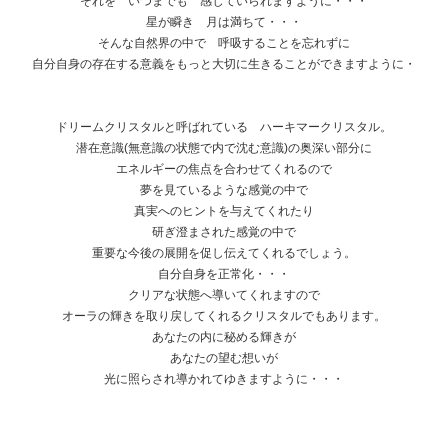
それを いつまでも 感じていられますように・・・
星が瞬き 月は満ちて・・・
そんな自然界の中で 呼吸することを忘れずに
自分自身の存在する意義をもっと大切に生きることができますように・
ドリームクリスタルと呼ばれている ハーキマークリスタル。
潜在意識(無意識の状態で内で沈む意識)の奥深い部分に
エネルギーの焦点を合わせてくれるので
夢を見ているような感覚の中で
真実へのヒントを与えてくれたり
研ぎ澄まされた感覚の中で
重要な今後の展開を促し伝えてくれるでしょう。
自分自身を正常化・・・
クリアな状態へ導いてくれますので
オーラの輝きを取り戻してくれるクリスタルでもあります。
あなたの内に秘める輝きが
あなたの望む想いが
光に照らされ導かれてゆきますように・・・