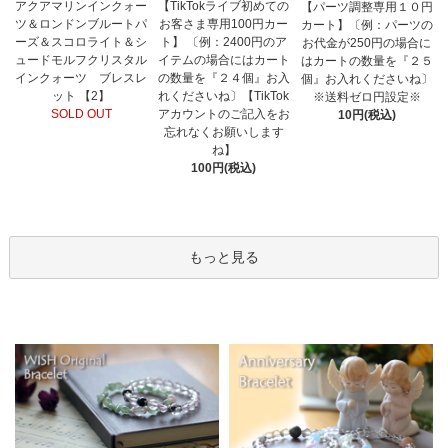
【TikTokライブ初めての
アクアマリンインクォー
【パーツ調整専用１０円
お客さま専用100円カー
ツ＆ロンドンブルートパ
カート】〔例：パーツの
ト】 〔例：2400円のア
ーズ＆スコロライト＆シ
お代金が250円の場合に
イテムの場合にはカート
ュードモルフクリスタル
はカートの数量を『２５
の数量を『２４個』お入
インクォーツ ブレスレ
個』お入れくださいね〕
れくださいね〕【TikTok
ット 【2】
※送料ゼロ円設定※
アカウントのご記入をお
SOLD OUT
10円(税込)
忘れなくお願いします
ね】
100円(税込)
もっと見る