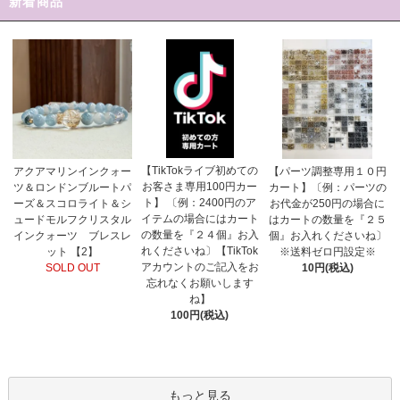
新着商品
【TikTokライブ初めての
アクアマリンインクォー
【パーツ調整専用１０円
お客さま専用100円カー
ツ＆ロンドンブルートパ
カート】〔例：パーツの
ト】 〔例：2400円のア
ーズ＆スコロライト＆シ
お代金が250円の場合に
イテムの場合にはカート
ュードモルフクリスタル
はカートの数量を『２５
の数量を『２４個』お入
インクォーツ ブレスレ
個』お入れくださいね〕
れくださいね〕【TikTok
ット 【2】
※送料ゼロ円設定※
アカウントのご記入をお
SOLD OUT
10円(税込)
忘れなくお願いします
ね】
100円(税込)
もっと見る