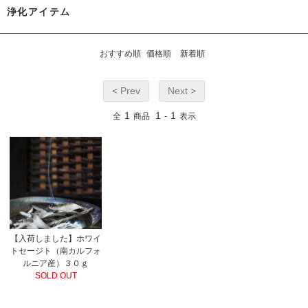
浄化アイテム
おすすめ順
価格順
新着順
< Prev
Next >
1
1
1
全
商品
-
表示
【入荷しました】ホワイ
トセージト（南カルフォ
ルニア産）３０ｇ
SOLD OUT