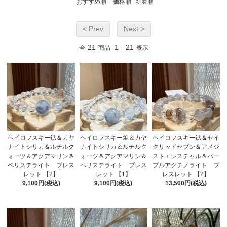
おすすめ順
価格順
新着順
< Prev
Next >
21
1
21
全
商品
-
表示
ヘイロフスキー鉱＆カヤ
ヘイロフスキー鉱＆カヤ
ヘイロフスキー鉱＆セイ
ナイトシリカ＆ルチルク
ナイトシリカ＆ルチルク
クリッドセブン＆アメジ
ォーツ＆アクアマリン＆
ォーツ＆アクアマリン＆
ストエレスチャル＆パー
ペリステライト ブレス
ペリステライト ブレス
プルアクチノライト ブ
レット 【2】
レット 【1】
レスレット 【2】
9,100円(税込)
9,100円(税込)
13,500円(税込)