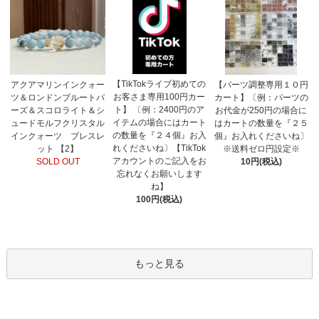
【TikTokライブ初めての
アクアマリンインクォー
【パーツ調整専用１０円
お客さま専用100円カー
ツ＆ロンドンブルートパ
カート】〔例：パーツの
ト】 〔例：2400円のア
ーズ＆スコロライト＆シ
お代金が250円の場合に
イテムの場合にはカート
ュードモルフクリスタル
はカートの数量を『２５
の数量を『２４個』お入
インクォーツ ブレスレ
個』お入れくださいね〕
れくださいね〕【TikTok
ット 【2】
※送料ゼロ円設定※
アカウントのご記入をお
SOLD OUT
10円(税込)
忘れなくお願いします
ね】
100円(税込)
もっと見る