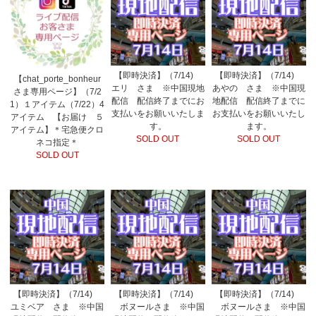
【即時決済】（7/14)
【即時決済】（7/14)
【chat_porte_bonheur
エリ さま ※中国現地
あやの さま ※中国現
さま専用ページ】（7/2
配信 配信終了までにお
地配信 配信終了までに
1）１アイテム（7/22）4
支払いをお願いいたしま
お支払いをお願いいたし
アイテム 【お届け ５
す。
ます。
アイテム】＊宅急便クロ
SOLD OUT
SOLD OUT
ネコ指定＊
SOLD OUT
【即時決済】（7/14)
【即時決済】（7/14)
【即時決済】（7/14)
ユミベア さま ※中国
ボヌールさま ※中国
ボヌールさま ※中国