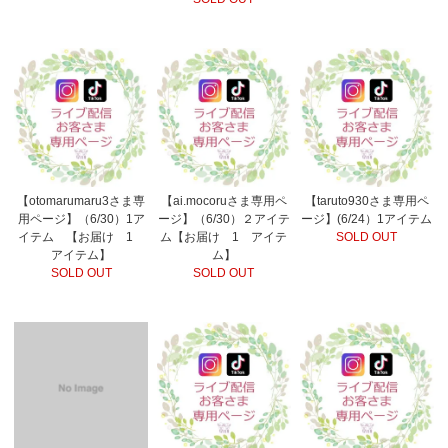
【otomarumaru3さま専
【ai.mocoruさま専用ペ
【taruto930さま専用ペ
用ページ】（6/30）1ア
ージ】（6/30）２アイテ
ージ】(6/24）1アイテム
イテム 【お届け 1
ム【お届け 1 アイテ
SOLD OUT
アイテム】
ム】
SOLD OUT
SOLD OUT