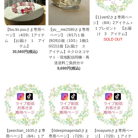
【11vert2さま専用ペー
ジ】（8/4）2アイテム＋
１プレゼント 【お届
【fuu.tis.yuuさま専用ペ
【yu__me2580さま専用
け 3 アイテム】
ージ】（4/29）1アイテ
ページ】（9/17)１個
SOLD OUT
ム 【お届け １ アイ
(9/26)1個（10/1）1個(1
テム】
0/22)1個【お届け ３
30,560円(税込)
アイテム】※クロネコヤ
マト・現地配信同梱・再
送送料ご負担分※
8,690円(税込)
【peechan_1635さま専
【0deepmagenta0さま
【noayumiさま専用ペー
用ページ】（8/4）１ア
専用ページ】（7/29）２
ジ】（7/28）１アイテ