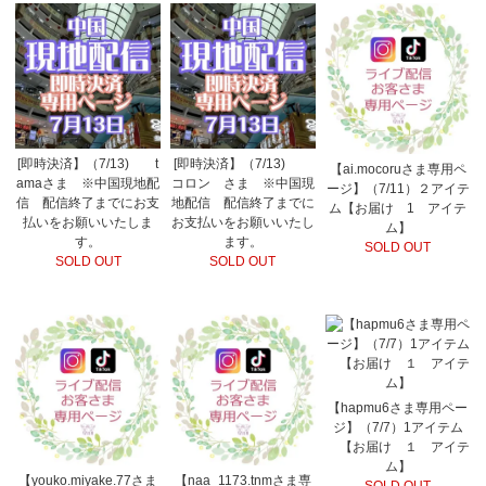
[即時決済】（7/13) t
[即時決済】（7/13)
【ai.mocoruさま専用ペ
amaさま ※中国現地配
コロン さま ※中国現
ージ】（7/11）２アイテ
信 配信終了までにお支
地配信 配信終了までに
ム【お届け 1 アイテ
払いをお願いいたしま
お支払いをお願いいたし
ム】
す。
ます。
SOLD OUT
SOLD OUT
SOLD OUT
【hapmu6さま専用ペー
ジ】（7/7）1アイテム
【お届け １ アイテ
ム】
【youko.miyake.77さま
【naa_1173.tnmさま専