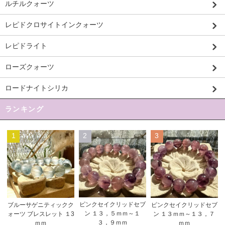
ルチルクォーツ
レピドクロサイトインクォーツ
レピドライト
ローズクォーツ
ロードナイトシリカ
ランキング
1
2
3
ピンクセイクリッドセブ
ブルーサゲニティックク
ピンクセイクリッドセブ
ン １３，５ｍｍ～１
ォーツ ブレスレット １3
ン １３ｍｍ～１３，７
３，９ｍｍ
ｍｍ
ｍｍ