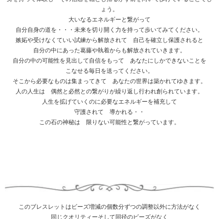
ょう。
大いなるエネルギーと繋がって
自分自身の道を・・・未来を切り開く力を持って歩いてみてください。
嫉妬や受けなくていい試練から解放されて 自己を確立し保護されると
自分の中にあった葛藤や執着からも解放されていきます。
自分の中の可能性を見出して自信をもって あなたにしかできないことを
こなせる毎日を送ってください。
そこから必要なものは集まってきて あなたの世界は築かれてゆきます。
人の人生は 偶然と必然との繋がりが繰り返し行われ創られています。
人生を拡げていくのに必要なエネルギーを補充して
守護されて 導かれる・・
この石の神秘は 限りない可能性と繋がっています。
このブレスレットはビーズ増減の個数分ずつの調整以外に方法がなく
同じクオリティーそして同径のビーズがなく