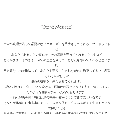
宇宙の真理に沿って必要のないエネルギーを手放させてくれるラブラドライト
は
あなたであることの存在を その意義を守ってくれることでしょう
あるがまま そのまま 全ての恩恵を受けて あなたを導いてくれると思いま
す。
不必要なものを排除して あなたを守り 生まれながらに約束してきた 希望
という名のほうの
使命の役割を 果たさせてくれます。
災いを除ける 争いごとを避ける 厄除けの石という捉え方もできるくらい
そのような報告が多かった石でもあります。
円満な解決を願う時には胸の中央や右手につけてみてほしい石です。
あなたが体感した出来事によって 未来を信じて今をあるがまま生きるという
大切なことを
身を持って体験し その信念を軸とし揺るがず前を向いて歩けていることでし