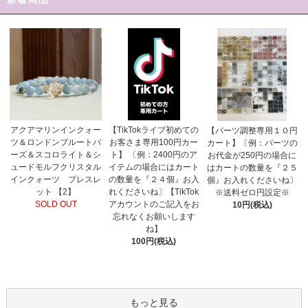
【TikTokライブ初めての
アクアマリンインクォー
【パーツ調整専用１０円
お客さま専用100円カー
ツ＆ロンドンブルートパ
カート】〔例：パーツの
ト】 〔例：2400円のア
ーズ＆スコロライト＆シ
お代金が250円の場合に
イテムの場合にはカート
ュードモルフクリスタル
はカートの数量を『２５
の数量を『２４個』お入
インクォーツ ブレスレ
個』お入れくださいね〕
れくださいね〕【TikTok
ット 【2】
※送料ゼロ円設定※
アカウントのご記入をお
SOLD OUT
10円(税込)
忘れなくお願いします
ね】
100円(税込)
もっと見る