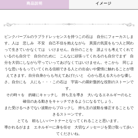
商品説明
イメージ
ピンクパープルのラブラドレッセンスを持つこの石は 自分にフォーカスしま
す。人は 悲しみ 不安 自己不信を抱えながら 異質の気質をもつ人と関わ
って生きていかなくては いけません。自分のことを 誰よりも考えてくれて
いるのも自分で 自分のために こんなに頑張ってくれるのも自分でまず 自
分を大切にしながら守っていってあげなくてはいけません。そこから 同じよ
うな思いをもっていてくれる信頼できる人との出会いや愛情に触れることが増
えてきます。自分自身からも与えてあげたいと 心から思える大らかな優し
さ。自分にも 人にも・・・この石は 宇宙への羅針盤的な役割のストーンで
す。
その時々を 的確にキャッチし 持ち主を導き 大いなるエネルギーのもと
確信のある動きをキャッチできるようになるでしょう。
また受けるべきでない波動からブロックし 持ち主の波動を修正することもで
きるストーンです。
とても 頼もしいパートナーとなってくれることと思います。
導かれるがまま エネルギーに身を任せ 大切なメッセージを受け取って歩い
てくださいね。