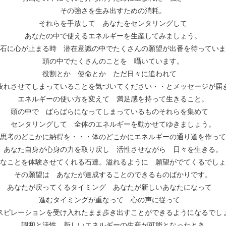
その強さを生み出すための消耗。
それらを手放して あなたをセンタリングして
あなたの中で使えるエネルギーを生産してみましょう。
石に心が止まる時 潜在意識の中でたくさんの願望が出番を待っていま
頭の中でたくさんのことを 囁いています。
役割とか 使命とか ただ日々に追われて
疲れさせてしまっていることを気づいてください・・とメッセージが届
エネルギーの使い方を変えて 満足感を持って生きること。
頭の中で ばらばらになってしまっているものそれらを集めて
センタリングして 全体のエネルギーを動かせてゆきましょう。
思考のどこかに納得を・・・体のどこかにエネルギーの通り道を作って
あなた自身が心身の力を取り戻し 活性させながら 日々を生きる。
なことを体験させてくれる石達。溢れるように 願望がでてくるでしょ
その願望は あなたが達成することのできるものばかりです。
あなたが戻ってくるタイミング あなたが新しいあなたになって
進むタイミングが重なって 心の声に従って
スピレーションを受け入れたまま歩き出すことができるようになるでし
調和と活性 新しいエネルギーの生産が可能となったとき