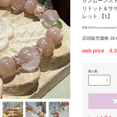
サンムーンス
リドット＆サ
レット 【1】
型番:2605-brs-sunmoonsg-9-
店頭販売価格 16,
web price 8
購入数