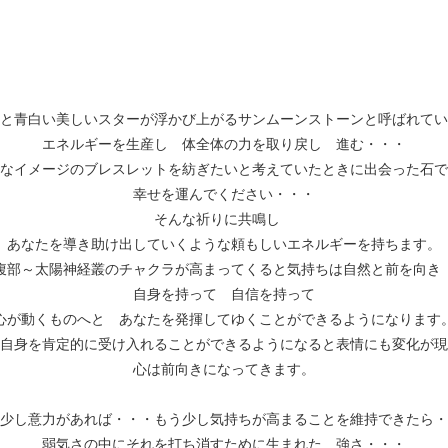
と青白い美しいスターが浮かび上がるサンムーンストーンと呼ばれてい
エネルギーを生産し 体全体の力を取り戻し 進む・・・
なイメージのブレスレットを紡ぎたいと考えていたときに出会った石で
幸せを運んでください・・・
そんな祈りに共鳴し
あなたを導き助け出していくような頼もしいエネルギーを持ちます。
腹部～太陽神経叢のチャクラが高まってくると気持ちは自然と前を向
自身を持って 自信を持って
心が動くものへと あなたを発揮してゆくことができるようになります
分自身を肯定的に受け入れることができるようになると表情にも変化が
心は前向きになってきます。
少し意力があれば・・・もう少し気持ちが高まることを維持できたら・
弱気さの中にそれを打ち消すために生まれた 強さ・・・