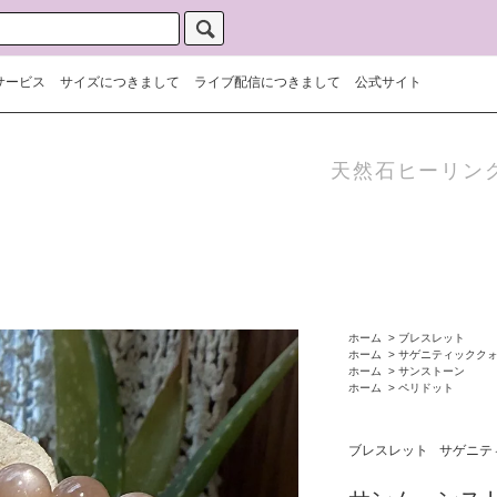
サービス
サイズにつきまして
ライブ配信につきまして
公式サイト
天然石ヒーリン
ホーム
>
ブレスレット
ホーム
>
サゲニティックク
ホーム
>
サンストーン
ホーム
>
ペリドット
ブレスレット
サゲニテ