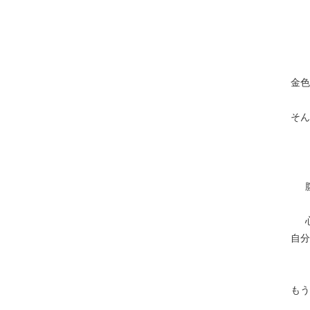
金色
そん
自
もう