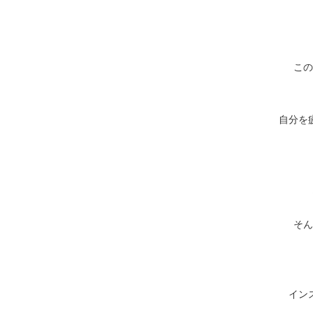
この
自分を
そん
イン