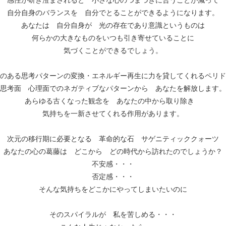
感性が研ぎ澄まされると 小さな心のつまづきに合うことが減って
自分自身のバランスを 自分でとることができるようになります。
あなたは 自分自身が 光の存在であり意識というものは
何らかの大きなものをいつも引き寄せていることに
気づくことができるでしょう。
のある思考パターンの変換・エネルギー再生に力を貸してくれるペリド
思考面 心理面でのネガティブなパターンから あなたを解放します。
あらゆる古くなった観念を あなたの中から取り除き
気持ちを一新させてくれる作用があります。
次元の移行期に必要となる 革命的な石 サゲニティッククォーツ
あなたの心の葛藤は どこから どの時代から訪れたのでしょうか？
不安感・・・
否定感・・・
そんな気持ちをどこかにやってしまいたいのに
そのスパイラルが 私を苦しめる・・・