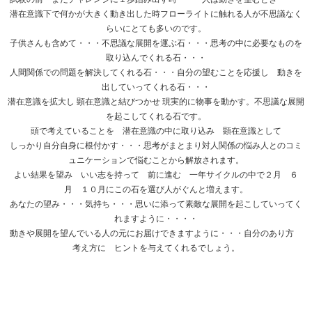
潜在意識下で何かが大きく動き出した時フローライトに触れる人が不思議なく
らいにとても多いのです。
子供さんも含めて・・・不思議な展開を運ぶ石・・・思考の中に必要なものを
取り込んでくれる石・・・
人間関係での問題を解決してくれる石・・・自分の望むことを応援し 動きを
出していってくれる石・・・
潜在意識を拡大し 顕在意識と結びつかせ 現実的に物事を動かす。不思議な展開
を起こしてくれる石です。
頭で考えていることを 潜在意識の中に取り込み 顕在意識として
しっかり自分自身に根付かす・・・思考がまとまり対人関係の悩み人とのコミ
ュニケーションで悩むことから解放されます。
よい結果を望み いい志を持って 前に進む 一年サイクルの中で２月 ６
月 １０月にこの石を選び人がぐんと増えます。
あなたの望み・・・気持ち・・・思いに添って素敵な展開を起こしていってく
れますように・・・・
動きや展開を望んでいる人の元にお届けできますように・・・自分のあり方
考え方に ヒントを与えてくれるでしょう。