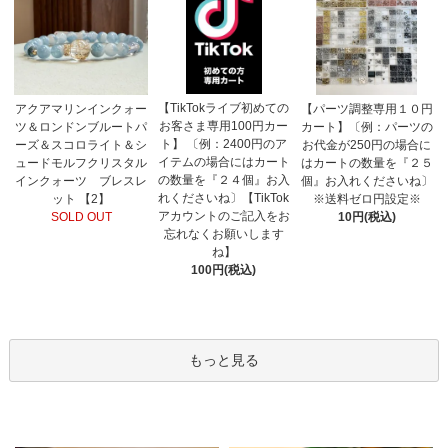
【TikTokライブ初めての
アクアマリンインクォー
【パーツ調整専用１０円
お客さま専用100円カー
ツ＆ロンドンブルートパ
カート】〔例：パーツの
ト】 〔例：2400円のア
ーズ＆スコロライト＆シ
お代金が250円の場合に
イテムの場合にはカート
ュードモルフクリスタル
はカートの数量を『２５
の数量を『２４個』お入
インクォーツ ブレスレ
個』お入れくださいね〕
れくださいね〕【TikTok
ット 【2】
※送料ゼロ円設定※
アカウントのご記入をお
SOLD OUT
10円(税込)
忘れなくお願いします
ね】
100円(税込)
もっと見る