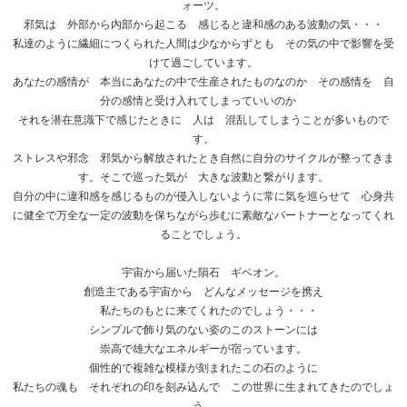
ォーツ。
邪気は 外部から内部から起こる 感じると違和感のある波動の気・・・
私達のように繊細につくられた人間は少なからずとも その気の中で影響を受
けて過ごしています。
あなたの感情が 本当にあなたの中で生産されたものなのか その感情を 自
分の感情と受け入れてしまっていいのか
それを潜在意識下で感じたときに 人は 混乱してしまうことが多いもので
す。
ストレスや邪念 邪気から解放されたとき自然に自分のサイクルが整ってきま
す。そこで巡った気が 大きな波動と繋がります。
自分の中に違和感を感じるものが侵入しないように常に気を巡らせて 心身共
に健全で万全な一定の波動を保ちながら歩むに素敵なパートナーとなってくれ
ることでしょう。
宇宙から届いた隕石 ギベオン。
創造主である宇宙から どんなメッセージを携え
私たちのもとに来てくれたのでしょう・・・
シンプルで飾り気のない姿のこのストーンには
崇高で雄大なエネルギーが宿っています。
個性的で複雑な模様が刻まれたこの石のように
私たちの魂も それぞれの印を刻み込んで この世界に生まれてきたのでしょ
う。