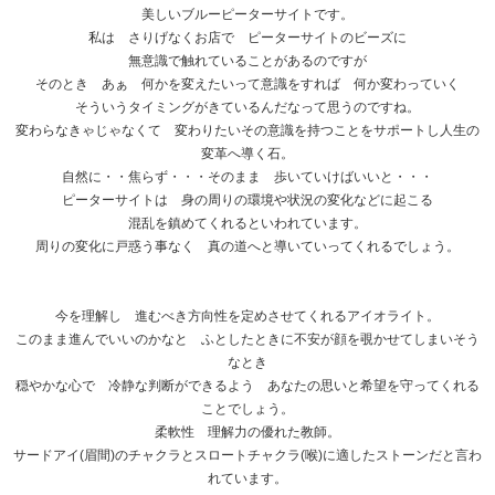
美しいブルーピーターサイトです。
私は さりげなくお店で ピーターサイトのビーズに
無意識で触れていることがあるのですが
そのとき あぁ 何かを変えたいって意識をすれば 何か変わっていく
そういうタイミングがきているんだなって思うのですね。
変わらなきゃじゃなくて 変わりたいその意識を持つことをサポートし人生の
変革へ導く石。
自然に・・焦らず・・・そのまま 歩いていけばいいと・・・
ピーターサイトは 身の周りの環境や状況の変化などに起こる
混乱を鎮めてくれるといわれています。
周りの変化に戸惑う事なく 真の道へと導いていってくれるでしょう。
今を理解し 進むべき方向性を定めさせてくれるアイオライト。
このまま進んでいいのかなと ふとしたときに不安が顔を覗かせてしまいそう
なとき
穏やかな心で 冷静な判断ができるよう あなたの思いと希望を守ってくれる
ことでしょう。
柔軟性 理解力の優れた教師。
サードアイ(眉間)のチャクラとスロートチャクラ(喉)に適したストーンだと言わ
れています。