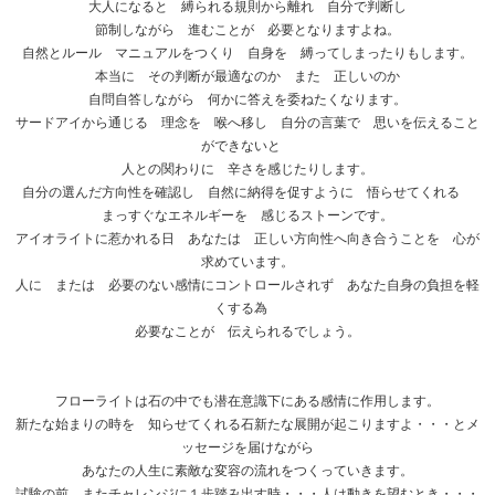
大人になると 縛られる規則から離れ 自分で判断し
節制しながら 進むことが 必要となりますよね。
自然とルール マニュアルをつくり 自身を 縛ってしまったりもします。
本当に その判断が最適なのか また 正しいのか
自問自答しながら 何かに答えを委ねたくなります。
サードアイから通じる 理念を 喉へ移し 自分の言葉で 思いを伝えること
ができないと
人との関わりに 辛さを感じたりします。
自分の選んだ方向性を確認し 自然に納得を促すように 悟らせてくれる
まっすぐなエネルギーを 感じるストーンです。
アイオライトに惹かれる日 あなたは 正しい方向性へ向き合うことを 心が
求めています。
人に または 必要のない感情にコントロールされず あなた自身の負担を軽
くする為
必要なことが 伝えられるでしょう。
フローライトは石の中でも潜在意識下にある感情に作用します。
新たな始まりの時を 知らせてくれる石新たな展開が起こりますよ・・・とメ
ッセージを届けながら
あなたの人生に素敵な変容の流れをつくっていきます。
試験の前 またチャレンジに１歩踏み出す時・・・人は動きを望むとき・・・