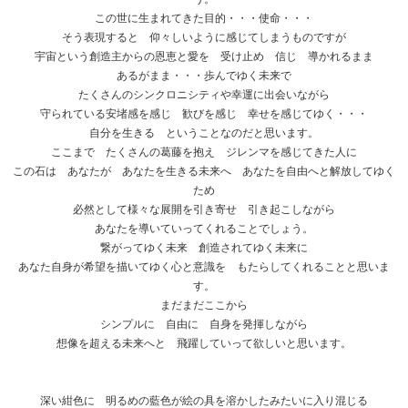
この世に生まれてきた目的・・・使命・・・
そう表現すると 仰々しいように感じてしまうものですが
宇宙という創造主からの恩恵と愛を 受け止め 信じ 導かれるまま
あるがまま・・・歩んでゆく未来で
たくさんのシンクロニシティや幸運に出会いながら
守られている安堵感を感じ 歓びを感じ 幸せを感じてゆく・・・
自分を生きる ということなのだと思います。
ここまで たくさんの葛藤を抱え ジレンマを感じてきた人に
この石は あなたが あなたを生きる未来へ あなたを自由へと解放してゆく
ため
必然として様々な展開を引き寄せ 引き起こしながら
あなたを導いていってくれることでしょう。
繋がってゆく未来 創造されてゆく未来に
あなた自身が希望を描いてゆく心と意識を もたらしてくれることと思いま
す。
まだまだここから
シンプルに 自由に 自身を発揮しながら
想像を超える未来へと 飛躍していって欲しいと思います。
深い紺色に 明るめの藍色が絵の具を溶かしたみたいに入り混じる