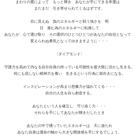
まわりの愛によって もっと輝き あなたが手にできる幸運は
まだまだ 引き寄せられてくるはずです。
目に見えぬ 負のエネルギーと戦う強さを 明
日 進む為のエネルギーに転換して
あなたが 心で選び取り その選択のひとつひとつがあなたの自信となって
変えられぬ勇気となってゆきますように・・・
〈ダイアモンド〉
守護力を高めて内なる自分自身の持っている可能性を最大限に活かし生きる。
何にも屈しない精神力を養い 生きるという行為に前向きになる。
インスピレーションが高まり想像力が溢れてくる・・・
自分の人生を自ら創造する。
あなたという人を確立し 守り抜く力・・・
それらを手にしてあなたが輝きだしたとき
あなたの中で燻っていたエネルギーは 天に放たれ
あなた自身は運命の軸から大きな開放感を手にするでしょう。