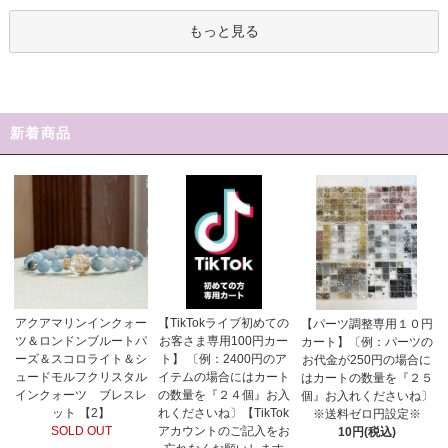
もっと見る
新着商品
【TikTokライブ初めての
アクアマリンインクォー
【パーツ調整専用１０円
お客さま専用100円カー
ツ＆ロンドンブルートパ
カート】〔例：パーツの
ト】 〔例：2400円のア
ーズ＆スコロライト＆シ
お代金が250円の場合に
イテムの場合にはカート
ュードモルフクリスタル
はカートの数量を『２５
の数量を『２４個』お入
インクォーツ ブレスレ
個』お入れくださいね〕
れくださいね〕【TikTok
ット 【2】
※送料ゼロ円設定※
アカウントのご記入をお
SOLD OUT
10円(税込)