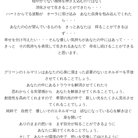
穏やかでない感情を押さえ込むのではなく
消化させて生きることができたら・・・
ハートからでる波動が オーラに溶け込み あなた自身を包み込んでくれた
ら・・・
あなたの心が望んでいるものを きっとあなたは 得ることができるは
ず・・・
幸せを分け与えたい・・・そんな優しい気持ちがあなたの中にはあって・・・
きっと その気持ちを表現して生きれるあなたで 存在し続けることができる
と思います。
グリーンのトルマリンはあなたの心身に溜まった必要のないエネルギーを手放
させてくれることでしょう。
あなたの中にあるトラウマを解消させてくれたり
恐れからくる失望感から あなたを解放させてくれることでしょう。
創造性を高めてくれますので 希望の光の中で 新しい光をたくさん見出させ
てくれることでしょう。
純粋で 自然で 優しいそのエネルギーは 頑なになっている心を解きほぐ
し 扉を開いて
ありのままの想いを まず自分が知ることができるように
あなたに届けてくれることでしょう。
そして あなたが環境の中で 想いを交換してゆけるように