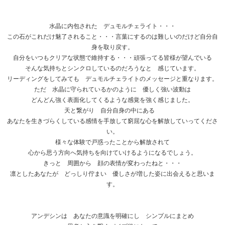
水晶に内包された デュモルチェライト・・・
この石がこれだけ魅了されること・・・言葉にするのは難しいのだけど自分自
身を取り戻す。
自分をいつもクリアな状態で維持する・・・頑張ってる皆様が望んでいる
そんな気持ちとシンクロしているのだろうなと 感じています。
リーディングをしてみても デュモルチェライトのメッセージと重なります。
ただ 水晶に守られているかのように 優しく強い波動は
どんどん強く表面化してくるような感覚を強く感じました。
天と繋がり 自分自身の中にある
あなたを生きづらくしている感情を手放して窮屈な心を解放していってくださ
い。
様々な体験で戸惑ったことから解放されて
心から思う方向へ気持ちを向けていけるようになるでしょう。
きっと 周囲から 顔の表情が変わったねと・・・
凛としたあなたが どっしり佇まい 優しさが増した姿に出会えると思いま
す。
アンデシンは あなたの意識を明確にし シンプルにまとめ