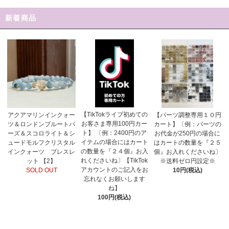
新着商品
【TikTokライブ初めての
アクアマリンインクォー
【パーツ調整専用１０円
お客さま専用100円カー
ツ＆ロンドンブルートパ
カート】〔例：パーツの
ト】 〔例：2400円のア
ーズ＆スコロライト＆シ
お代金が250円の場合に
イテムの場合にはカート
ュードモルフクリスタル
はカートの数量を『２５
の数量を『２４個』お入
インクォーツ ブレスレ
個』お入れくださいね〕
れくださいね〕【TikTok
ット 【2】
※送料ゼロ円設定※
アカウントのご記入をお
SOLD OUT
10円(税込)
忘れなくお願いします
ね】
100円(税込)