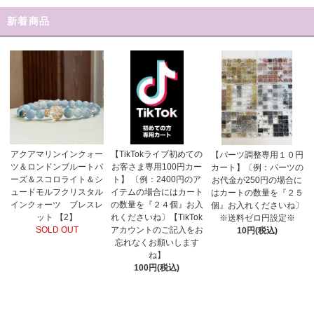
新着商品
【TikTokライブ初めての
アクアマリンインクォー
【パーツ調整専用１０円
お客さま専用100円カー
ツ＆ロンドンブルートパ
カート】〔例：パーツの
ト】 〔例：2400円のア
ーズ＆スコロライト＆シ
お代金が250円の場合に
イテムの場合にはカート
ュードモルフクリスタル
はカートの数量を『２５
の数量を『２４個』お入
インクォーツ ブレスレ
個』お入れくださいね〕
れくださいね〕【TikTok
ット 【2】
※送料ゼロ円設定※
アカウントのご記入をお
SOLD OUT
10円(税込)
忘れなくお願いします
ね】
100円(税込)