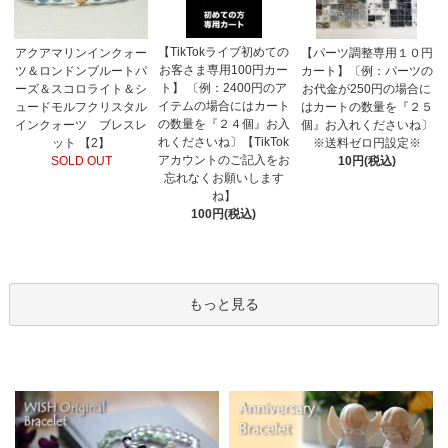
【TikTokライブ初めての
アクアマリンインクォー
【パーツ調整専用１０円
お客さま専用100円カー
ツ＆ロンドンブルートパ
カート】〔例：パーツの
ト】 〔例：2400円のア
ーズ＆スコロライト＆シ
お代金が250円の場合に
イテムの場合にはカート
ュードモルフクリスタル
はカートの数量を『２５
の数量を『２４個』お入
インクォーツ ブレスレ
個』お入れくださいね〕
れくださいね〕【TikTok
ット 【2】
※送料ゼロ円設定※
アカウントのご記入をお
SOLD OUT
10円(税込)
忘れなくお願いします
ね】
100円(税込)
もっと見る