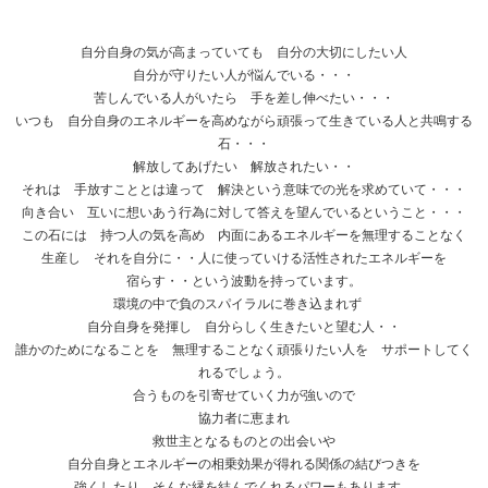
自分自身の気が高まっていても 自分の大切にしたい人
自分が守りたい人が悩んでいる・・・
苦しんでいる人がいたら 手を差し伸べたい・・・
いつも 自分自身のエネルギーを高めながら頑張って生きている人と共鳴する
石・・・
解放してあげたい 解放されたい・・
それは 手放すこととは違って 解決という意味での光を求めていて・・・
向き合い 互いに想いあう行為に対して答えを望んでいるということ・・・
この石には 持つ人の気を高め 内面にあるエネルギーを無理することなく
生産し それを自分に・・人に使っていける活性されたエネルギーを
宿らす・・という波動を持っています。
環境の中で負のスパイラルに巻き込まれず
自分自身を発揮し 自分らしく生きたいと望む人・・
誰かのためになることを 無理することなく頑張りたい人を サポートしてく
れるでしょう。
合うものを引寄せていく力が強いので
協力者に恵まれ
救世主となるものとの出会いや
自分自身とエネルギーの相乗効果が得れる関係の結びつきを
強くしたり そんな縁を結んでくれるパワーもあります。