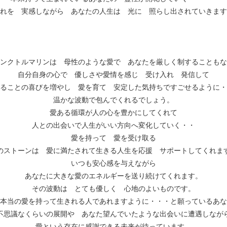
れを 実感しながら あなたの人生は 光に 照らし出されていきます
ンクトルマリンは 母性のような愛で あなたを厳しく制することもな
自分自身の心で 優しさや愛情を感じ 受け入れ 発信して
ることの喜びを増やし 愛を育て 安定した気持ちですごせるように・
温かな波動で包んでくれるでしょう。
愛ある循環が人の心を豊かにしてくれて
人との出会いで人生がいい方向へ変化していく・・
愛を持って 愛を受け取る
のストーンは 愛に満たされて生きる人生を応援 サポートしてくれま
いつも安心感を与えながら
あなたに大きな愛のエネルギーを送り続けてくれます。
その波動は とても優しく 心地のよいものです。
本当の愛を持って生きれる人であれますように・・・と願っているあな
不思議なくらいの展開や あなた望んでいたような出会いに遭遇しなが
愛という存在に感謝できる未来が待っています。