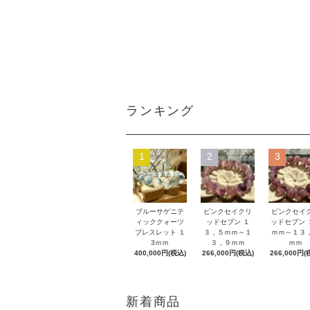
ランキング
1
2
3
ブルーサゲニテ
ピンクセイクリ
ピンクセイ
ィッククォーツ
ッドセブン １
ッドセブン 
ブレスレット １
３，５ｍｍ～１
ｍｍ～１３
3ｍｍ
３，９ｍｍ
ｍｍ
400,000円(税込)
266,000円(税込)
266,000円(
新着商品