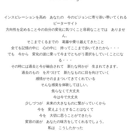
インスピレーションを高め あなたの 今のビジョンに寄り添い導いてくれる
ピーターサイト
方向性を定めること今の自分の変化に気づくこと容易なことでは ありませ
ん。
そこまでくるまでの 葛藤や乗り越えてきたこと
全てを記憶の中に 心の中に 持ってここまで歩いてきたから・・・
でも 今から 変化の波に乗って今までとちがう選択をしていくことにな
る・・・
その時には過去と今が融合されて 新たな何かが 生まれてきます。
過去のもの を片づけて 新たなものに目を向けていく
感情がそのままついてきてくれている
そんな感覚を体験してほしい。
焦らなくて大丈夫
今は今で大丈夫
少しづつが 未来の大きなものに繋がっていくから
今を 変えようとすることはなくて
今を 大切に思うことができたら
変容の波が あなたの味方をしてくれるでしょう。
私は こうしたかった