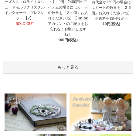
ト】 〔例：2400円のア
ーズ＆スコロライト＆シ
お代金が250円の場合に
イテムの場合にはカート
ュードモルフクリスタル
はカートの数量を『２５
の数量を『２４個』お入
インクォーツ ブレスレ
個』お入れくださいね〕
れくださいね〕【TikTok
ット 【2】
※送料ゼロ円設定※
アカウントのご記入をお
SOLD OUT
10円(税込)
忘れなくお願いします
ね】
100円(税込)
もっと見る