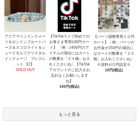
【TikTokライブ初めての
アクアマリンインクォー
【パーツ調整専用１０円
お客さま専用100円カー
ツ＆ロンドンブルートパ
カート】〔例：パーツの
ト】 〔例：2400円のア
ーズ＆スコロライト＆シ
お代金が250円の場合に
イテムの場合にはカート
ュードモルフクリスタル
はカートの数量を『２５
の数量を『２４個』お入
インクォーツ ブレスレ
個』お入れくださいね〕
れくださいね〕【TikTok
ット 【2】
※送料ゼロ円設定※
アカウントのご記入をお
SOLD OUT
10円(税込)
忘れなくお願いします
ね】
100円(税込)
もっと見る