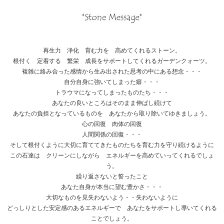
再生力 浄化 育む力を 高めてくれるストーン。
根付く 定着する 繁栄 成長をサポートしてくれるガーデンクォーツ。
複雑に絡み合った感情から生み出された思考の中にある想念・・・
自分自身に強いてしまった癖・・・
トラウマになってしまったものたち・・・
あなたの良いところはそのまま伸ばし続けて
あなたの負担となっているものを あなたから取り除いてゆきましょう。
心の回復 肉体の回復
人間関係の回復・・・
そして根付くように大切に育ててきたものたちを育む力を守り続けるように
この石達は クリーンにしながら エネルギーを高めていってくれるでしょ
う。
繰り返さないと誓ったこと
あなた自身が本当に望む豊かさ・・・
大切なものを見失わないよう・・失わないように
どっしりとした安定感のあるエネルギーで あなたをサポートし導いてくれる
ことでしょう。