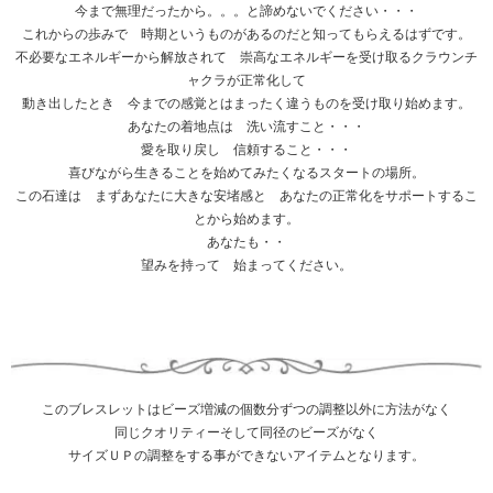
今まで無理だったから。。。と諦めないでください・・・
これからの歩みで 時期というものがあるのだと知ってもらえるはずです。
不必要なエネルギーから解放されて 崇高なエネルギーを受け取るクラウンチ
ャクラが正常化して
動き出したとき 今までの感覚とはまったく違うものを受け取り始めます。
あなたの着地点は 洗い流すこと・・・
愛を取り戻し 信頼すること・・・
喜びながら生きることを始めてみたくなるスタートの場所。
この石達は まずあなたに大きな安堵感と あなたの正常化をサポートするこ
とから始めます。
あなたも・・
望みを持って 始まってください。
このブレスレットはビーズ増減の個数分ずつの調整以外に方法がなく
同じクオリティーそして同径のビーズがなく
サイズＵＰの調整をする事ができないアイテムとなります。