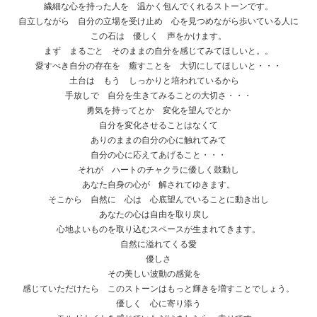
繊細な心を持った人を 温かく包んでくれるストーンです。
自立しながら 自分の立場を受け止め 心を見つめながら歩いている人に
この石は 優しく 声をかけます。
まず まるごと そのままの自分を感じてみてほしいと。。
愛すべき自分の存在を 癒すことを 大切にしてほしいと・・・
土台は もう しっかりと培われているから
手放しで 自分を生きてみることの大切さ・・・
勇気を持ってとか 変化を望んでとか
自分を変化させることはなくて
ありのままの自分の心に触れてみて
自分の心に応えてあげること・・・
それが ハートのチャクラに優しく鼓動し
あなた自身の心が 解されてゆきます。
そこから 自然に 心は 心底望んでいることに動き出し
あなたの心は自由を取り戻し
心地よいものを取り込むスペースが生まれてきます。
自然に溢れてくる愛
優しさ
その美しい波動の感覚を
感じていただけたら このストーンはもっと輝きを増すことでしょう。
優しく 心に寄り添う