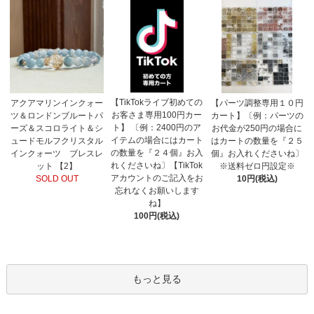
【TikTokライブ初めての
アクアマリンインクォー
【パーツ調整専用１０円
お客さま専用100円カー
ツ＆ロンドンブルートパ
カート】〔例：パーツの
ト】 〔例：2400円のア
ーズ＆スコロライト＆シ
お代金が250円の場合に
イテムの場合にはカート
ュードモルフクリスタル
はカートの数量を『２５
の数量を『２４個』お入
インクォーツ ブレスレ
個』お入れくださいね〕
れくださいね〕【TikTok
ット 【2】
※送料ゼロ円設定※
アカウントのご記入をお
SOLD OUT
10円(税込)
忘れなくお願いします
ね】
100円(税込)
もっと見る