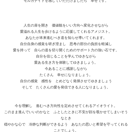
モルガナイトを感じていただけましたら 幸せです。
人生の扉を開き 価値観をいい方向へ変化させながら
愛溢れる人生を歩けるように応援してくれるアメジスト。
あなたが本来進むべき道を知らせ導いてくれます。
自分自身の感覚を研ぎ澄まし 思考の部分の負担を軽減し
愛を持って 自らの道を切り開くためのサポート力の強い石です。
自分を信じることを学んでゆきながら
愛ある生き方を体験してゆきましょう。
今あることに感謝しながら
たくさん 幸せになりましょう。
自分の感覚 感性を とめどなく発揮させてゆきましょう
そして たくさんの愛を発信できる人になりましょう。
今を理解し 進むべき方向性を定めさせてくれるアイオライト。
このまま進んでいいのかなと ふとしたときに不安が顔を覗かせてしまいそう
なとき
穏やかな心で 冷静な判断ができるよう あなたの思いと希望を守ってくれる
ことでしょう。