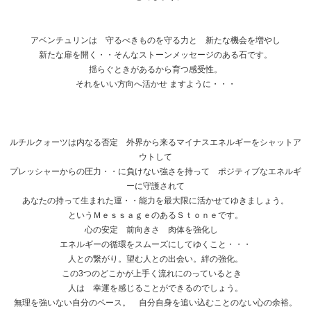
アベンチュリンは 守るべきものを守る力と 新たな機会を増やし
新たな扉を開く・・そんなストーンメッセージのある石です。
揺らぐときがあるから育つ感受性。
それをいい方向へ活かせ ますように・・・
ルチルクォーツは内なる否定 外界から来るマイナスエネルギーをシャットア
ウトして
プレッシャーからの圧力・・に負けない強さを持って ポジティブなエネルギ
ーに守護されて
あなたの持って生まれた運・・能力を最大限に活かせてゆきましょう。
というＭｅｓｓａｇｅのあるＳｔｏｎｅです。
心の安定 前向きさ 肉体を強化し
エネルギーの循環をスムーズにしてゆくこと・・・
人との繋がり。望む人との出会い。絆の強化。
この3つのどこかが上手く流れにのっているとき
人は 幸運を感じることができるのでしょう。
無理を強いない自分のペース。 自分自身を追い込むことのない心の余裕。