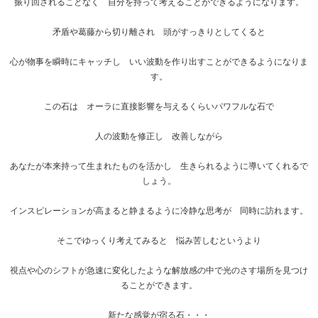
振り回されることなく 自分を持って考えることができるようになります。
矛盾や葛藤から切り離され 頭がすっきりとしてくると
心が物事を瞬時にキャッチし いい波動を作り出すことができるようになりま
す。
この石は オーラに直接影響を与えるくらいパワフルな石で
人の波動を修正し 改善しながら
あなたが本来持って生まれたものを活かし 生きられるように導いてくれるで
しょう。
インスピレーションが高まると静まるように冷静な思考が 同時に訪れます。
そこでゆっくり考えてみると 悩み苦しむというより
視点や心のシフトが急速に変化したような解放感の中で光のさす場所を見つけ
ることができます。
新たな感覚が宿る石・・・