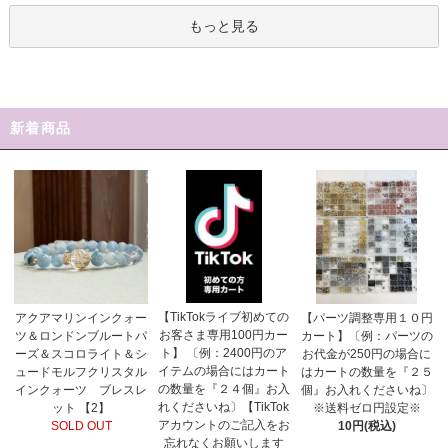
もっと見る
新着商品
【TikTokライブ初めての
アクアマリンインクォー
【パーツ調整専用１０円
お客さま専用100円カー
ツ＆ロンドンブルートパ
カート】〔例：パーツの
ト】 〔例：2400円のア
ーズ＆スコロライト＆シ
お代金が250円の場合に
イテムの場合にはカート
ュードモルフクリスタル
はカートの数量を『２５
の数量を『２４個』お入
インクォーツ ブレスレ
個』お入れくださいね〕
れくださいね〕【TikTok
ット 【2】
※送料ゼロ円設定※
アカウントのご記入をお
SOLD OUT
10円(税込)
忘れなくお願いします