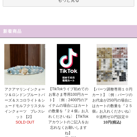
新着商品
【TikTokライブ初めての
アクアマリンインクォー
【パーツ調整専用１０円
お客さま専用100円カー
ツ＆ロンドンブルートパ
カート】〔例：パーツの
ト】 〔例：2400円のア
ーズ＆スコロライト＆シ
お代金が250円の場合に
イテムの場合にはカート
ュードモルフクリスタル
はカートの数量を『２５
の数量を『２４個』お入
インクォーツ ブレスレ
個』お入れくださいね〕
れくださいね〕【TikTok
ット 【2】
※送料ゼロ円設定※
アカウントのご記入をお
SOLD OUT
10円(税込)
忘れなくお願いします
ね】