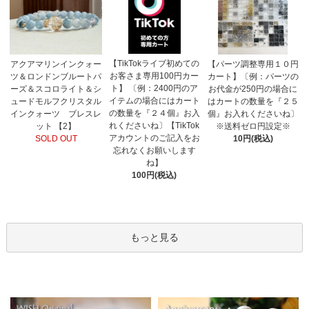
【TikTokライブ初めての
アクアマリンインクォー
【パーツ調整専用１０円
お客さま専用100円カー
ツ＆ロンドンブルートパ
カート】〔例：パーツの
ト】 〔例：2400円のア
ーズ＆スコロライト＆シ
お代金が250円の場合に
イテムの場合にはカート
ュードモルフクリスタル
はカートの数量を『２５
の数量を『２４個』お入
インクォーツ ブレスレ
個』お入れくださいね〕
れくださいね〕【TikTok
ット 【2】
※送料ゼロ円設定※
アカウントのご記入をお
SOLD OUT
10円(税込)
忘れなくお願いします
ね】
100円(税込)
もっと見る