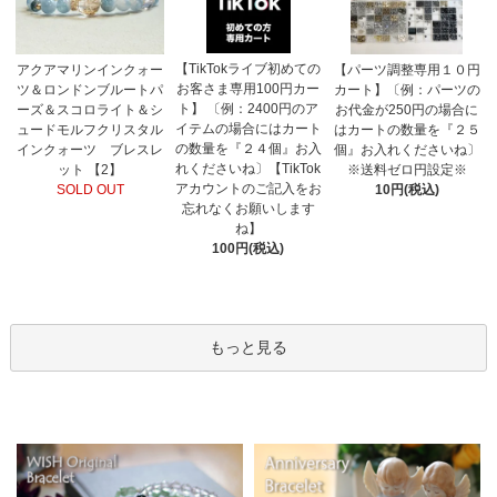
【TikTokライブ初めての
アクアマリンインクォー
【パーツ調整専用１０円
お客さま専用100円カー
ツ＆ロンドンブルートパ
カート】〔例：パーツの
ト】 〔例：2400円のア
ーズ＆スコロライト＆シ
お代金が250円の場合に
イテムの場合にはカート
ュードモルフクリスタル
はカートの数量を『２５
の数量を『２４個』お入
インクォーツ ブレスレ
個』お入れくださいね〕
れくださいね〕【TikTok
ット 【2】
※送料ゼロ円設定※
アカウントのご記入をお
SOLD OUT
10円(税込)
忘れなくお願いします
ね】
100円(税込)
もっと見る