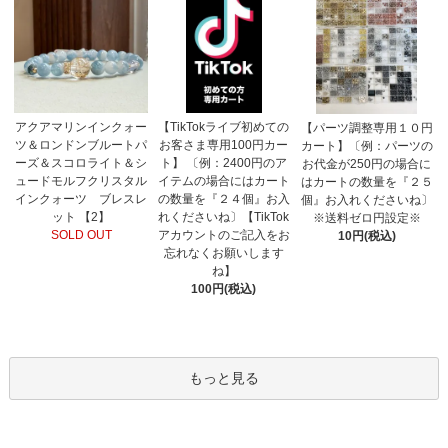
【TikTokライブ初めての
アクアマリンインクォー
【パーツ調整専用１０円
お客さま専用100円カー
ツ＆ロンドンブルートパ
カート】〔例：パーツの
ト】 〔例：2400円のア
ーズ＆スコロライト＆シ
お代金が250円の場合に
イテムの場合にはカート
ュードモルフクリスタル
はカートの数量を『２５
の数量を『２４個』お入
インクォーツ ブレスレ
個』お入れくださいね〕
れくださいね〕【TikTok
ット 【2】
※送料ゼロ円設定※
アカウントのご記入をお
SOLD OUT
10円(税込)
忘れなくお願いします
ね】
100円(税込)
もっと見る