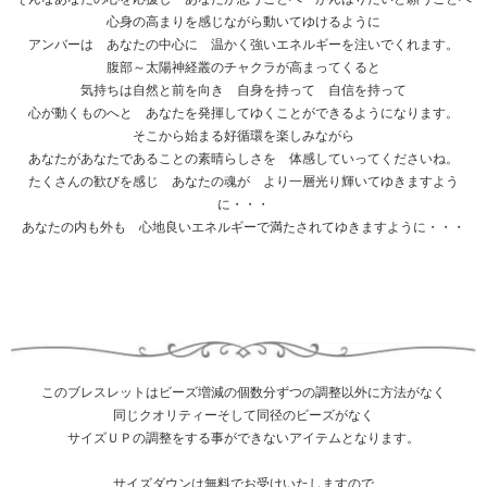
心身の高まりを感じながら動いてゆけるように
アンバーは あなたの中心に 温かく強いエネルギーを注いでくれます。
腹部～太陽神経叢のチャクラが高まってくると
気持ちは自然と前を向き 自身を持って 自信を持って
心が動くものへと あなたを発揮してゆくことができるようになります。
そこから始まる好循環を楽しみながら
あなたがあなたであることの素晴らしさを 体感していってくださいね。
たくさんの歓びを感じ あなたの魂が より一層光り輝いてゆきますよう
に・・・
あなたの内も外も 心地良いエネルギーで満たされてゆきますように・・・
このブレスレットはビーズ増減の個数分ずつの調整以外に方法がなく
同じクオリティーそして同径のビーズがなく
サイズＵＰの調整をする事ができないアイテムとなります。
サイズダウンは無料でお受けいたしますので