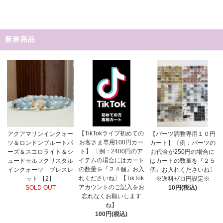
新着商品
【TikTokライブ初めての
アクアマリンインクォー
【パーツ調整専用１０円
お客さま専用100円カー
ツ＆ロンドンブルートパ
カート】〔例：パーツの
ト】 〔例：2400円のア
ーズ＆スコロライト＆シ
お代金が250円の場合に
イテムの場合にはカート
ュードモルフクリスタル
はカートの数量を『２５
の数量を『２４個』お入
インクォーツ ブレスレ
個』お入れくださいね〕
れくださいね〕【TikTok
ット 【2】
※送料ゼロ円設定※
アカウントのご記入をお
SOLD OUT
10円(税込)
忘れなくお願いします
ね】
100円(税込)