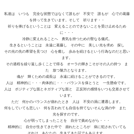
私達は いつも 完全な状態ではなくて誰もが 不安で 誰もが 心での葛藤
を持って生きています。そして 祈ります・・
祈りを捧げるということは 変えることのできないことを受け止めるため
に・・・
冷静に変えれることへ 勇気を持つための聖なる儀式。
生きるということは 永遠に葛藤し その中に 美しい光を求め 探し
その光の先の希望を見つけ 心を癒し 歩みを続けるという行為なのだと思い
ます。
その過程を繰り返し歩くことで得る オーラの輝きこそがその人の持つ ま
た 放つ魅力となります。
魂が 輝くための成長は 永遠に続けることができるのです。
人は 精神的に・・・肉体的に・・・バランスを保とうと 一生懸命です。
人は ポジティブな面とネガティブな面と 正反対の感情をいつも交差させて
います。
ただ 何かのバランスが崩れたとき 人は 不安の渦に遭遇します。
何をしていても悲しい 何を言われても自信を持てないそんな渦の中 また
光を探すのです。
心が弱ってしまったことを 自分で責めながら・・・
精神的に 自分が生きてきた中で 崩れたところが 病に犯されていても
それは あなたの 生きてきた証でもあります。