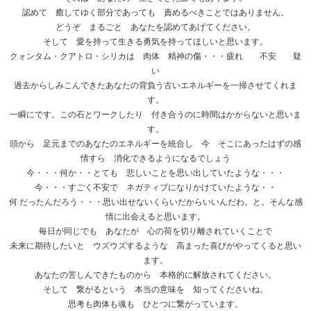
認めて 癒してゆく部分であっても 責めるべきことではありません。
どうぞ まるごと あなたを認めてあげてください。
そして 愛を持って生きる勇気を持ってほしいと思います。
クォンタム・クアトロ・シリカは 肉体 精神の傷・・・疲れ 不安 疑
い
過去からしみこんできたあなたの背負う古いエネルギーを一掃させてくれま
す。
一瞬にです。この石とワークしたり 付き合うのに時間はかからないと思いま
す。
頭から 足元までのあなたのエネルギーを統合し 今 そこにあったはずの感
情すら 消化できるようになるでしょう
今・・・何か・・とても 悲しいことを思い出していたような・・・
今・・・すごく不安で ネガティブになりかけていたような・・
何 だったんだろう・・・思い出せないくらいだからいいんだわ。と。そんな感
情に出会えると思います。
毎日が同じでも あなたが 心の荷を切り離されていくことで
未来に期待したいと ウズウズするような 高まった喜びがやってくると思い
ます。
あなたの苦しんできたものから 本格的に解放されてください。
そして 繋がるという 本当の意味を 知ってくださいね。
思考も肉体も魂も ひとつに繋がっています。