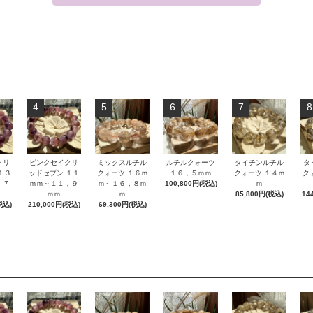
4
5
6
7
8
タイチンルチル
クリ
ピンクセイクリ
ミックスルチル
ルチルクォーツ
タ
クォーツ １４ｍ
１３
ッドセブン １１
クォーツ １６ｍ
１６，５ｍｍ
ク
ｍ
，７
ｍｍ～１１，９
ｍ～１６，８ｍ
100,800円(税込)
85,800円(税込)
ｍｍ
ｍ
14
税込)
210,000円(税込)
69,300円(税込)