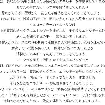
は あなたの心身に溜まった必要のないエネルギーを手放させてくれる
あなたの中にあるトラウマを解消させてくれたり
恐れからくる失望感から あなたを解放させてくれることでしょう。
くれますので 希望の光の中で 新しい光をたくさん見出させてくれる
イエローカラーのトルマリンは
ある腹部のチャクラにエネルギーを注ぎこみ 不必要なエネルギーを外
あなたを囲む環境の中へ 光を注いでくれます。
れ替えがスムーズになり心身共に活性され人間関係によい流れを運んで
解決したい問題があったり 困難な状況にであったとき
適切なエネルギーを与えてくれることでしょう。
チャクラを整え 活性させて生きるエネルギーと
進してゆくために必要な精神のエネルギーレベルを高め修復していきま
オレンジカラーは 腹部のチャクラへ エネルギーを注いでくれます。
活性させる 内面から ネガティブなものを 排出させる
それを新たなエネルギーへと転換させてくれるでしょう。
ンク＆オレンジカラーのトルマリンは 愛ある活性を手助けしてくれま
 疑い 躊躇する心を解放しながら ハートをOPENに 心身が活性され
行動的なあなたを引出し 愛ある体験へと導いてくれるでしょう。