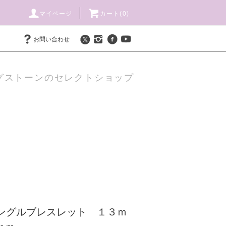
マイページ
カート(
0
)
お問い合わせ
グストーンのセレクトショップ
バングルブレスレット １３ｍ