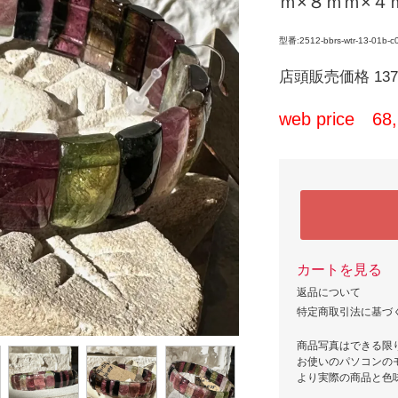
ｍ×８ｍｍ×４
型番:2512-bbrs-wtr-13-01b-c
店頭販売価格 137,
web price 6
カートを見る
返品について
特定商取引法に基づ
商品写真はできる限
お使いのパソコンの
より実際の商品と色