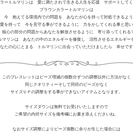
ラートルマリンは 愛に満たされて生きる人生を応援 サポートしてく
ブラウンカラートルマリンは
 今 抱えてる環境内での問題を あなたが心を持って対処できるよう
愛を持って 今を見守る事ができるように 力をかしてくれる事と思い
 核心の部分の問題からあなたを解放させるように 寄り添ってくれる
ルマリンは あなたの中のエネルギーを修復し 活性させるエネルギー
なたの心にとまる トルマリンに出会っていただけましたら 幸せです
このブレスレットはビーズ増減の個数分ずつの調整以外に方法がなく
同じクオリティーそして同径のビーズがなく
サイズＵＰの調整をする事ができないアイテムとなります。
サイズダウンは無料でお受けいたしますので
ご希望の内径サイズを備考欄にお書き添えくださいね。
なおサイズ調整によりビーズ個数に余りが生じた場合には