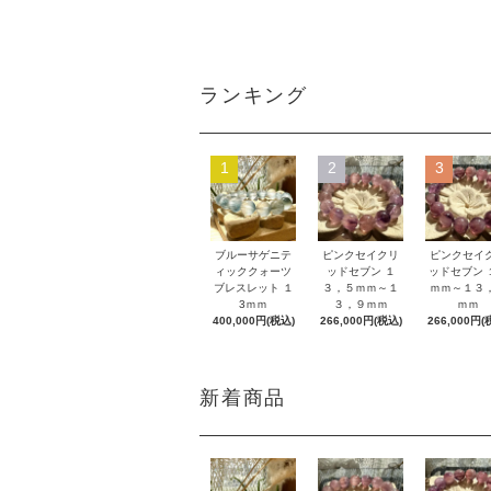
ランキング
1
2
3
ブルーサゲニテ
ピンクセイクリ
ピンクセイ
ィッククォーツ
ッドセブン １
ッドセブン 
ブレスレット １
３，５ｍｍ～１
ｍｍ～１３
3ｍｍ
３，９ｍｍ
ｍｍ
400,000円(税込)
266,000円(税込)
266,000円(
新着商品