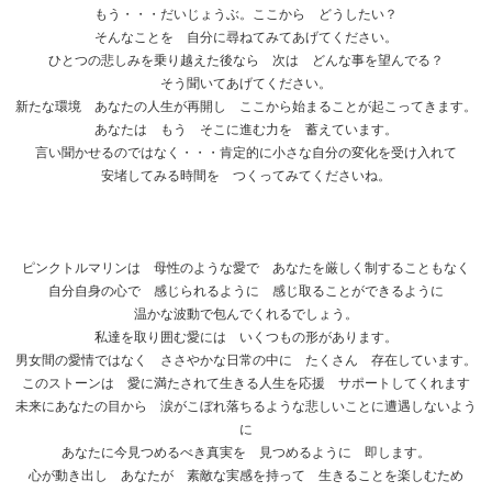
もう・・・だいじょうぶ。ここから どうしたい？
そんなことを 自分に尋ねてみてあげてください。
ひとつの悲しみを乗り越えた後なら 次は どんな事を望んでる？
そう聞いてあげてください。
新たな環境 あなたの人生が再開し ここから始まることが起こってきます。
あなたは もう そこに進む力を 蓄えています。
言い聞かせるのではなく・・・肯定的に小さな自分の変化を受け入れて
安堵してみる時間を つくってみてくださいね。
ピンクトルマリンは 母性のような愛で あなたを厳しく制することもなく
自分自身の心で 感じられるように 感じ取ることができるように
温かな波動で包んでくれるでしょう。
私達を取り囲む愛には いくつもの形があります。
男女間の愛情ではなく ささやかな日常の中に たくさん 存在しています。
このストーンは 愛に満たされて生きる人生を応援 サポートしてくれます
未来にあなたの目から 涙がこぼれ落ちるような悲しいことに遭遇しないよう
に
あなたに今見つめるべき真実を 見つめるように 即します。
心が動き出し あなたが 素敵な実感を持って 生きることを楽しむため