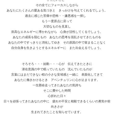
その全てにフォーカスしながら
あなたにたくさんの愛ある気づきと きっかけを与えてくれるでしょう。
過去に感じた苦痛や恐怖・・嫌悪感を一掃し
もう一度原点に戻って
大切なものを見直し
崇高なエネルギーに導かれながら 心身が活性してくるでしょう。
あなたの成長を阻むもの あなたの思考を混乱させてきたものを
あなたの中ですっきりと消化してゆき その原因の中で留まることなく
自分自身を生きようとするエネルギーに また出会えるでしょう。
そろそろ・・・始動・・・心が 伝えてきたときに
潜在意識の中で眠っていたもの 沈んでいたものが
言葉にはまだできない程の小さな安堵感と一緒に 表面化してきて
あなたに働きかけるとき アベンチュリンに心が止まります。
一生懸命走ってきたあなたの気持ち
そこに費やした時間
心折れた日々
日々を頑張ってきたあなたの中に 疲れや不安と相殺できるくらいの勇気や前
向きさが
生まれてきたことを知らせています。