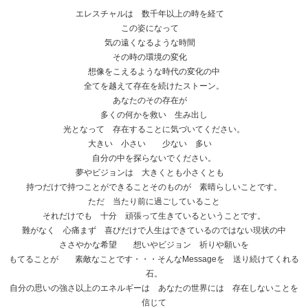
エレスチャルは 数千年以上の時を経て
この姿になって
気の遠くなるような時間
その時の環境の変化
想像をこえるような時代の変化の中
全てを越えて存在を続けたストーン。
あなたのその存在が
多くの何かを救い 生み出し
光となって 存在することに気づいてください。
大きい 小さい 少ない 多い
自分の中を探らないでください。
夢やビジョンは 大きくとも小さくとも
持つだけで持つことができることそのものが 素晴らしいことです。
ただ 当たり前に過ごしていること
それだけでも 十分 頑張って生きているということです。
難がなく 心痛まず 喜びだけで人生はできているのではない現状の中
ささやかな希望 想いやビジョン 祈りや願いを
もてることが 素敵なことです・・・そんなMessageを 送り続けてくれる
石。
自分の思いの強さ以上のエネルギーは あなたの世界には 存在しないことを
信じて