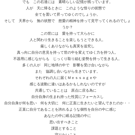
でも この石達には 素晴らしい記憶が残っています。
人が 天に帰るときに このような悟りの状態で
全てを置いて昇ってゆくのでしょうか。
そして 天界から 無の状態で 慈愛の精神を持って見守ってくれるのでしょ
うか？
この世には 愛を持って大らかに
人と関わり生きることを楽しもうとできる人。
厳しくありながらも真実を追究し
真っ向に自分の意見を持って世の中を変えてゆく力を持つ人。
不器用に感じながらも じっくり取り組む姿勢を持って生きる人。
多くの人が 同じ地球の中で 影響を受け合いながら
また 協調し合いながら生きています。
それぞれの人に届くＭｅｓｓａｇｅや
感じる波動に違いはあるかもしれないのですが
共通していることは 原点に戻る為に
自分自身の生まれ持った性質にフォーカスし
自分自身が何を思い 何を大切に 何に正直に生きたいと望んできたのか・・
正直に自分であることを誇れるような個性を自分の中に感じ
あなたの中に眠る記憶の中に
思い出すべきこと
課題とすること
守りたいこと