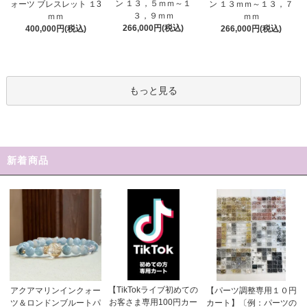
ン １３，５ｍｍ～１
ォーツ ブレスレット １3
ン １３ｍｍ～１３，７
３，９ｍｍ
ｍｍ
ｍｍ
266,000円(税込)
400,000円(税込)
266,000円(税込)
もっと見る
新着商品
【TikTokライブ初めての
アクアマリンインクォー
【パーツ調整専用１０円
お客さま専用100円カー
ツ＆ロンドンブルートパ
カート】〔例：パーツの