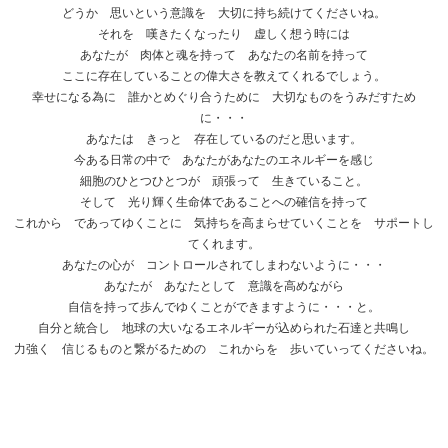
どうか 思いという意識を 大切に持ち続けてくださいね。
それを 嘆きたくなったり 虚しく想う時には
あなたが 肉体と魂を持って あなたの名前を持って
ここに存在していることの偉大さを教えてくれるでしょう。
幸せになる為に 誰かとめぐり合うために 大切なものをうみだすため
に・・・
あなたは きっと 存在しているのだと思います。
今ある日常の中で あなたがあなたのエネルギーを感じ
細胞のひとつひとつが 頑張って 生きていること。
そして 光り輝く生命体であることへの確信を持って
これから であってゆくことに 気持ちを高まらせていくことを サポートし
てくれます。
あなたの心が コントロールされてしまわないように・・・
あなたが あなたとして 意識を高めながら
自信を持って歩んでゆくことができますように・・・と。
自分と統合し 地球の大いなるエネルギーが込められた石達と共鳴し
力強く 信じるものと繋がるための これからを 歩いていってくださいね。