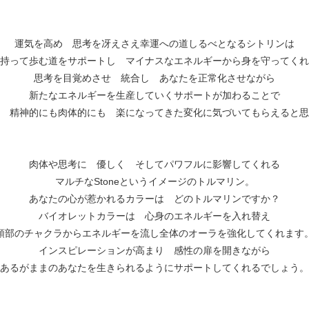
運気を高め 思考を冴えさえ幸運への道しるべとなるシトリンは
持って歩む道をサポートし マイナスなエネルギーから身を守ってくれ
思考を目覚めさせ 統合し あなたを正常化させながら
新たなエネルギーを生産していくサポートが加わることで
 精神的にも肉体的にも 楽になってきた変化に気づいてもらえると思
肉体や思考に 優しく そしてパワフルに影響してくれる
マルチなStoneというイメージのトルマリン。
あなたの心が惹かれるカラーは どのトルマリンですか？
バイオレットカラーは 心身のエネルギーを入れ替え
頭部のチャクラからエネルギーを流し全体のオーラを強化してくれます
インスピレーションが高まり 感性の扉を開きながら
あるがままのあなたを生きられるようにサポートしてくれるでしょう。