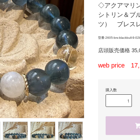
◇アクアマリ
シトリン＆ブ
ツ） ブレスレ
型番:2605-brs-blackbull-9-02
店頭販売価格 35,
web price 1
購入数