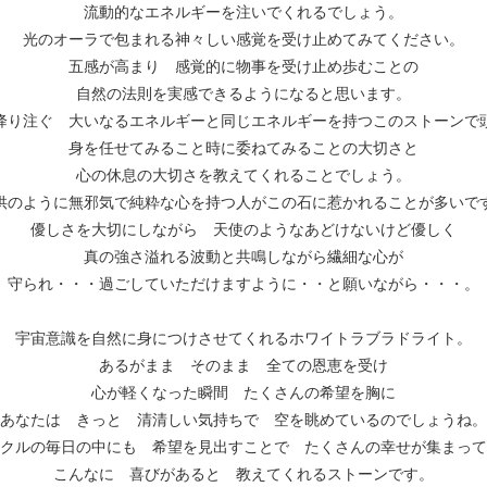
流動的なエネルギーを注いでくれるでしょう。
光のオーラで包まれる神々しい感覚を受け止めてみてください。
五感が高まり 感覚的に物事を受け止め歩むことの
自然の法則を実感できるようになると思います。
降り注ぐ 大いなるエネルギーと同じエネルギーを持つこのストーンで
身を任せてみること時に委ねてみることの大切さと
心の休息の大切さを教えてくれることでしょう。
供のように無邪気で純粋な心を持つ人がこの石に惹かれることが多いで
優しさを大切にしながら 天使のようなあどけないけど優しく
真の強さ溢れる波動と共鳴しながら繊細な心が
守られ・・・過ごしていただけますように・・と願いながら・・・。
宇宙意識を自然に身につけさせてくれるホワイトラブラドライト。
あるがまま そのまま 全ての恩恵を受け
心が軽くなった瞬間 たくさんの希望を胸に
あなたは きっと 清清しい気持ちで 空を眺めているのでしょうね。
クルの毎日の中にも 希望を見出すことで たくさんの幸せが集まって
こんなに 喜びがあると 教えてくれるストーンです。