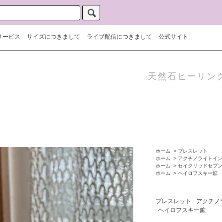
サービス
サイズにつきまして
ライブ配信につきまして
公式サイト
天然石ヒーリン
ホーム
>
ブレスレット
ホーム
>
アクチノライトイ
ホーム
>
セイクリッドセブ
ホーム
>
ヘイロフスキー鉱
ブレスレット
アクチノ
ヘイロフスキー鉱