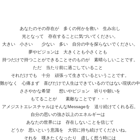
あなたのその存在が 多くの何かを救い 生み出し
光となって 存在することに気づいてください。
大きい 小さい 少ない 多い 自分の中を探らないでください。
夢やビジョンは 大きくとも小さくとも
持つだけで持つことができることそのものが 素晴らしいことです。
ただ 当たり前に過ごしていること
それだけでも 十分 頑張って生きているということです。
難がなく 心痛まず 喜びだけで人生はできているのではない現状の中
ささやかな希望 想いやビジョン 祈りや願いを
もてることが 素敵なことです・・・
アメジストエレスチャルはそんなMessageを 送り続けてくれる石。
自分の思いの強さ以上のエネルギーは
あなたの世界には 存在しないことを信じて
どうか 思いという意識を 大切に持ち続けてくださいね。
それを 嘆きたくなったり 虚しく想う時には