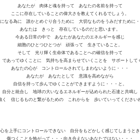
あなたが 肉体と魂を持って あなたの名前を持って
ここに存在していることの偉大さを教えてくれるでしょう。
になる為に 誰かとめぐり合うために 大切なものをうみだすために・
あなたは きっと 存在しているのだと思います。
今ある日常の中で あなたがあなたのエネルギーを感じ
細胞のひとつひとつが 頑張って 生きていること。
そして 光り輝く生命体であることへの確信を持って
 であってゆくことに 気持ちを高まらせていくことを サポートして
あなたの心が コントロールされてしまわないように・・・
あなたが あなたとして 意識を高めながら
自信を持って歩んでゆくことができますように・・・と。
自分と統合し 地球の大いなるエネルギーが込められた石達と共鳴し
強く 信じるものと繋がるための これからを 歩いていってください
心を上手にコントロールできない 自分をもどかしく感じてしまうとき
傷つくことを怖がって・・・向き合えないあなたではない・・・