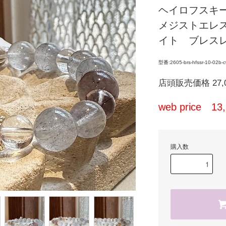
ヘイロフスキ
メジストエレ
イト ブレスレ
型番:2605-brs-hfssr-10-02b-
店頭販売価格 27,
web price 1
購入数