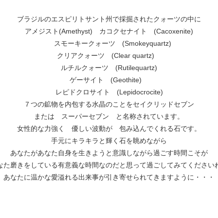
ブラジルのエスピリトサント州で採掘されたクォーツの中に
アメジスト(Amethyst) カコクセナイト (Cacoxenite)
スモーキークォーツ (Smokeyquartz)
クリアクォーツ (Clear quartz)
ルチルクォーツ (Rutilequartz)
ゲーサイト (Geothite)
レピドクロサイト (Lepidocrocite)
７つの鉱物を内包する水晶のことをセイクリッドセブン
または スーパーセブン と名称されています。
女性的な力強く 優しい波動が 包み込んでくれる石です。
手元にキラキラと輝く石を眺めながら
あなたがあなた自身を生きようと意識しながら過ごす時間こそが
なた磨きをしている有意義な時間なのだと思って過ごしてみてください
あなたに温かな愛溢れる出来事が引き寄せられてきますように・・・