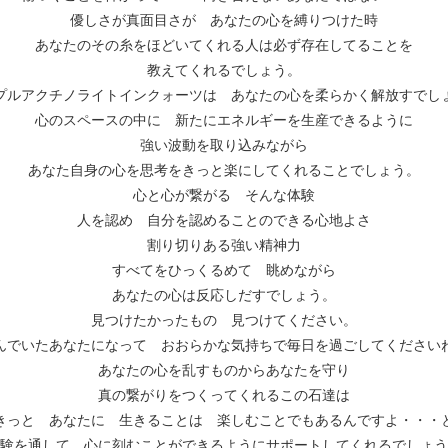
優しさが真面目さが あなたの心を縛りつけた時
あなたのその糸をほどいてくれる人は必ず存在してることを
教えてくれるでしょう。
プルアクチノライトインクォーツは あなたの心を柔らかく解放すでし
心のスペースの中に 新たにエネルギーを生産できるように
強い波動を取り込みながら
あなた自身の心を思考をきっと楽にしてくれることでしょう。
心と心が繋がる そんな体験
人を認め 自分を認めることのできる心地よさ
割り切りある強い精神力
すべてをひっくるめて 眺めながら
あなたの心は反応しだすでしょう。
見つけたかったもの 見つけてください。
んでいたあなたになって おおらかな気持ちで毎日を過ごしてください
あなたの心を乱すものからあなたを守り
真の繋がりをつくってくれるこの石達は
きっと あなたに 生きることは 楽しむことでもあるんですよ・・・
験を通して 心に刻むことができるようにサポートしてくれるでしょう